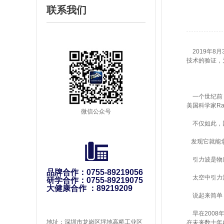
联系我们
2019年8
技术的验证，
一个世纪前，
美国科学家Rain
微信公众号
不仅如此，国
发现它就能拿
引力波是物质
品牌合作：0755-89219056
太空中引力波
研学合作：0755-89219075
大健康合作 ：89219209
说起来简单，
早在2008
地址：深圳市龙岗区坪地高桥工业区
在未来数十年