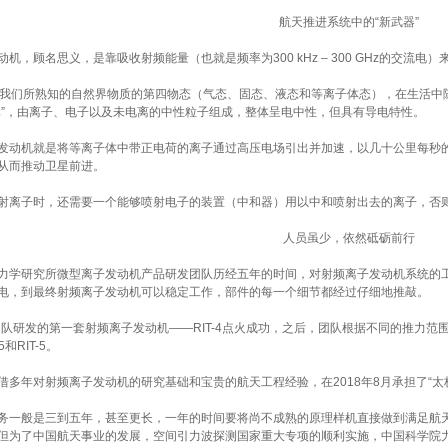
航天推进系统中的“新武器”
机，顾名思义，是靠吸收射频能量（也就是频率为300 kHz – 300 GHz的交流
是我们所熟知的自然界物质的第四物态（气态、固态、液态和等离子体态），在生活中
体”，由离子、电子以及未电离的中性粒子组成，整体呈电中性，但具有导电特性。
动机就是将等离子体中带正电荷的离子通过高压电场引出并加速，以几十公里每秒
从而推动卫星前进。
离子时，还需要一个能够喷射电子的装置（中和器）用以中和喷射出去的离子，否
人员虽少，依然砥砺前行
学研究所微型离子发动机产品研发团队历经五年的时间，对射频离子发动机系统的
电，到最终射频离子发动机可以稳定工作，部件的每一个细节都经过仔细地推敲。
团队研发的第一套射频离子发动机——RIT-4点火成功，之后，团队根据不同的推力
.5和RIT-5。
多年对射频离子发动机的研究基础和宝贵的航天工程经验，在2018年8月承担了“太
一般是三到五年，甚至更长，一年的时间要将尚不成熟的原理样机直接做到满足航
但为了中国航天事业的发展，空间引力波探测国家重大专项的顺利实施，中国科学院