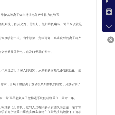
在
电）来维持其等离子体自持放电并产生推力的装置。
随处可见，如荧光灯、霓虹灯、氙灯和闪电等。简单来说就是
咨询热
品牌合
的速度喷射出去。由牛顿第三定律可知，高速喷射的离子将产
8921
作：07
大健
则会使航天器带电，危及航天器的安全。
89219
客服q
工作原理进行了深入的研究，从最初的射频电路阻抗匹配、射
36023
范围需求，开展了射频离子发动机系列样机的研发，分别研制了
资源
资
极一号”卫星射频离子微推进系统的研制重任，限时一年。
天标准的飞行样机，这对人员有限的研发团队而言是一项非常
力学研究所微重力重点实验室康琦主任毅然决然地接下了这项