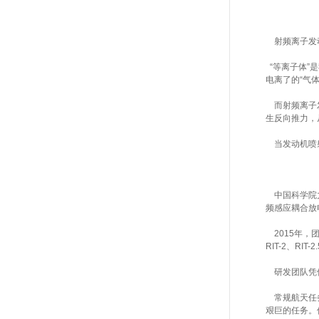
射频离子发动
“等离子体”
电离了的“气
而射频离子发
生反向推力，
当发动机喷射
中国科学院力
频感应耦合放
2015年，
RIT-2、RIT-2
研发团队凭借
常规航天任务
艰巨的任务。