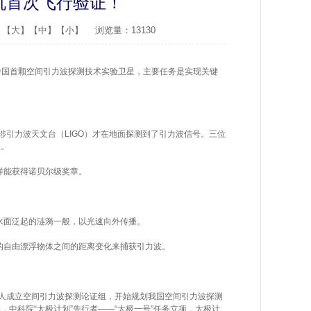
机首次飞行验证！
：
【大】
【中】
【小】
浏览量：13130
是中国首颗空间引力波探测技术实验卫星，主要任务是实现关键
引力波天文台（LIGO）才在地面探测到了引力波信号。三位
奖。
样能获得诺贝尔级奖章。
水面泛起的涟漪一般，以光速向外传播。
的自由漂浮物体之间的距离变化来捕获引力波。
集人成立空间引力波探测论证组，开始规划我国空间引力波探测
，中科院“太极计划”先行者——“太极一号”任务立项，太极计