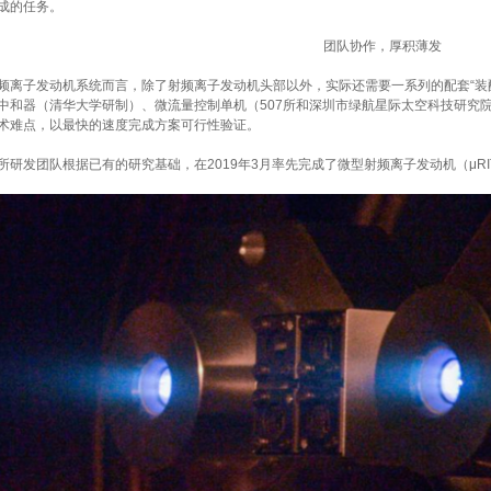
成的任务。
团队协作，厚积薄发
离子发动机系统而言，除了射频离子发动机头部以外，实际还需要一系列的配套“装
中和器（清华大学研制）、微流量控制单机（507所和深圳市绿航星际太空科技研究
术难点，以最快的速度完成方案可行性验证。
研发团队根据已有的研究基础，在2019年3月率先完成了微型射频离子发动机（μRI