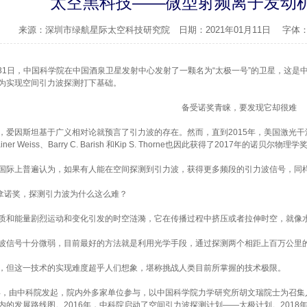
太空黑科技——微型射频离子发动
来源：深圳市绿航星际太空科技研究院 日期：2021年01月11日 字体
月31日，中国科学院在中国酒泉卫星发射中心发射了一颗名为“太极一号”的卫星，这
为实现空间引力波探测打下基础。
备受诺奖青睐，要发现它却很难
爱因斯坦基于广义相对论就预言了引力波的存在。然而，直到2015年，美国激光干涉
er Weiss、Barry C. Barish 和Kip S. Thorne也因此获得了2017年的诺贝尔物理学
际上普遍认为，如果有人能在空间探测到引力波，获得更多频段的引力波信号，同
诺奖，探测引力波为什么这么难？
和能量剧烈运动和变化引发的时空涟漪，它在传播过程中挤压或者拉伸时空，就像
信号十分微弱，目前最好的方法就是利用光学手段，通过探测两个相距上百万公里
但这一技术的实现难度超乎人们想象，堪称挑战人类目前所掌握的技术极限。
年，由中科院发起，院内外多家单位参与，以中国科学院力学研究所胡文瑞院士为召
内的发展路线图。2016年，中科院启动了空间引力波探测计划——太极计划。2018年