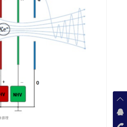
客服qq
作原理
在