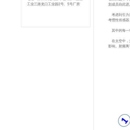
工业三路龙口工业园2号、5号厂房
划成员自此进
考虑到引力波
考惯性传感器
其中的每一项
在太空中，光
影响。射频离