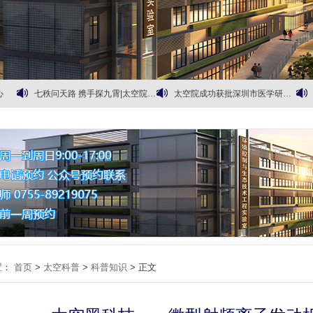
心
七秩问天路 携手探九霄|太空院热烈开展2026年中国航天日主题活动
太空院成功获批深圳市医学研究专项资金依托单位
先进超声技术在极端环境应用高峰论坛专家报告摘录（一）
“质”能分析，“谱”写真相
议
他们都是谁？ ——首批即将被美国自己送上太空的美国航天员
“氢”听未来
置：
首页
>
太空科普
>
科普知识
> 正文