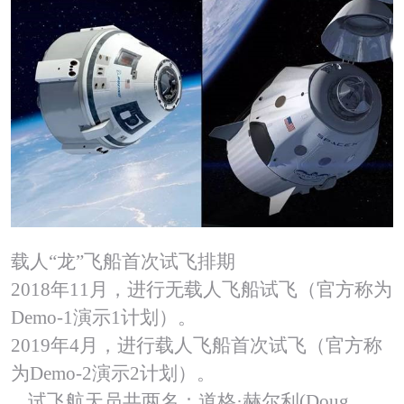
载人“龙”飞船首次试飞排期
2018
年11月，进行无载人飞船试飞（官方称为
Demo-1演示1计划）。
2019
年4月，进行载人飞船首次试飞（官方称
为Demo-2演示2计划）。
试飞航天员共两名：道格·赫尔利(Doug