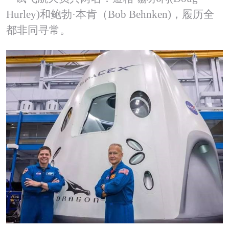
Hurley)和鲍勃·本肯（Bob Behnken)，履历全
都非同寻常。