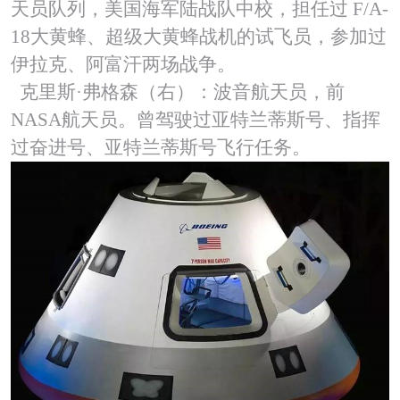
天员队列，美国海军陆战队中校，担任过 F/A-
18大黄蜂、超级大黄蜂战机的试飞员，参加过
伊拉克、阿富汗两场战争。
克里斯·弗格森（右）：波音航天员，前
NASA航天员。曾驾驶过亚特兰蒂斯号、指挥
过奋进号、亚特兰蒂斯号飞行任务。