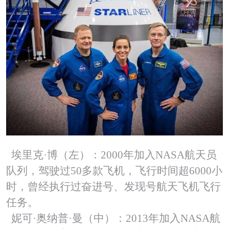
埃里克·博（左）：2000年加入NASA航天员
队列，驾驶过50多款飞机，飞行时间超6000小
时，曾经执行过奋进号、发现号航天飞机飞行
任务。
妮可·奥纳普·曼（中）：2013年加入NASA航