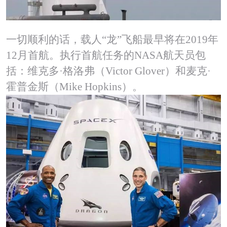
一切顺利的话，载人“龙”飞船最早将在2019年
12月首航。执行首航任务的NASA航天员包
括：维克多·格洛弗（Victor Glover）和麦克·
霍普金斯（Mike Hopkins）。