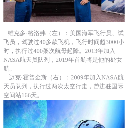
维克多·格洛弗（左）：美国海军飞行员、试
飞员，驾驶过40多款飞机，飞行时间超3000小
时，执行过400架次航母起降。2013年加入
NASA航天员队列，2019年首航将是他的处女
航。
迈克·霍普金斯（右）：2009年加入NASA航
天员队列，执行过两次太空行走，曾进驻国际
空间站166天。